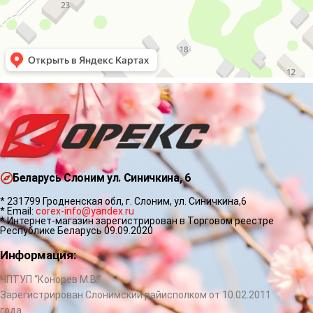
Беларусь Слоним ул. Синичкина, 6
* 231799 Гродненская обл, г. Слоним, ул. Синичкина,6
* Email:
corex-info@yandex.ru
* Интернет-магазин зарегистрирован в Торговом реестре
Республике Беларусь 09.09.2020
Информация:
ЧПТУП “Конорев М.В.”
Зарегистрирован Слонимский райисполком от 10.02.2011
года.