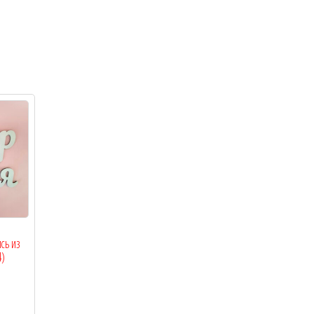
сь из
4)