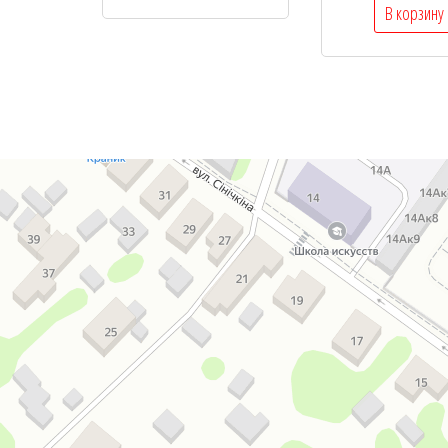
В корзину
Корекс
Рекламное агентство в Слониме