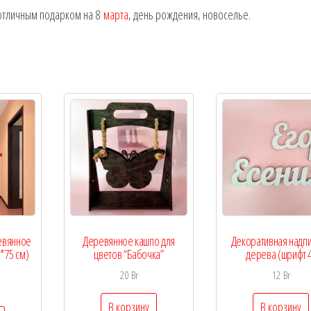
 отличным подарком на 8
марта
, день рождения, новоселье.
евянное
Деревянное кашпо для
Декоративная надпи
*75 см)
цветов “Бабочка”
дерева (шрифт 
20
Br
12
Br
В корзину
В корзину