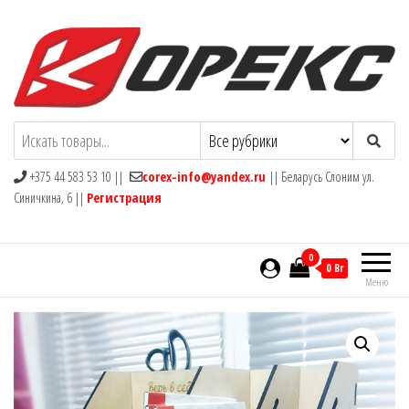
КОРЕКС
Интернет- магазин
+375 44 583 53 10 ||
corex-info@yandex.ru
|| Беларусь Слоним ул.
Синичкина, 6 ||
Регистрация
0
0 Br
Меню